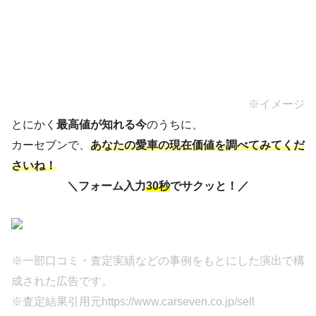
※イメージ
とにかく
最高値が知れる今
のうちに、
カーセブンで、
あなたの愛車の現在価値を調べてみてくだ
さいね！
＼フォーム入力
30秒
でサクッと！／
※一部口コミ・査定実績などの事例をもとにした演出で構
成された広告です。
※査定結果引用元
https://www.carseven.co.jp/sell