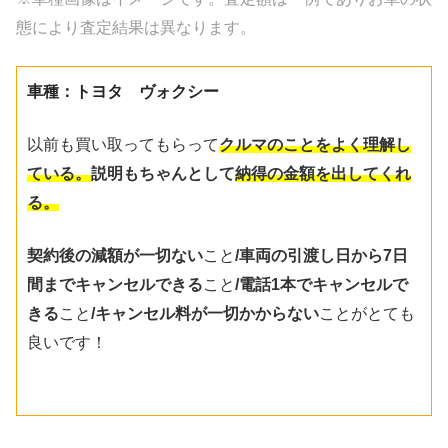
態により査定結果は異なります。
車種：トヨタ ヴォクシー
以前も買い取ってもらって
クルマのことをよく理解し
ている。
説明もちゃんとして
納得の金額を出してくれ
る。
契約後の減額が一切ない
こと
/
車両の引渡し日から7日
間までキャンセルできる
こと
/
電話1本でキャンセルで
きる
こと
/
キャンセル料が一切かからない
ことがとても
良いです！