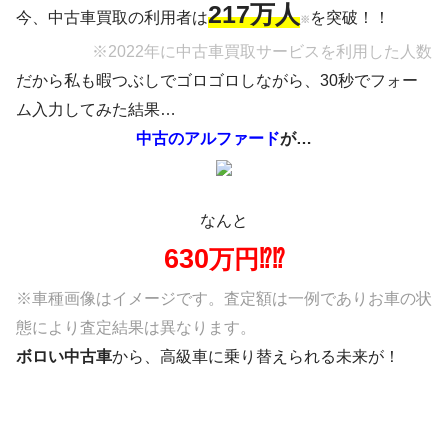
217万人
今、中古車買取の利用者は
を突破！！
※
※2022年に中古車買取サービスを利用した人数
だから私も暇つぶしでゴロゴロしながら、30秒でフォー
ム入力してみた結果…
中古のアルファード
が…
なんと
630
万円⁉⁉
※車種画像はイメージです。査定額は一例でありお車の状
態により査定結果は異なります。
ボロい中古車
から、高級車に乗り替えられる未来が！