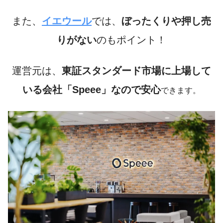
また、
イエウール
では、
ぼったくりや押し売
りがない
のもポイント！
運営元は、
東証スタンダード市場に上場して
いる会社「Speee」なので安心
できます。