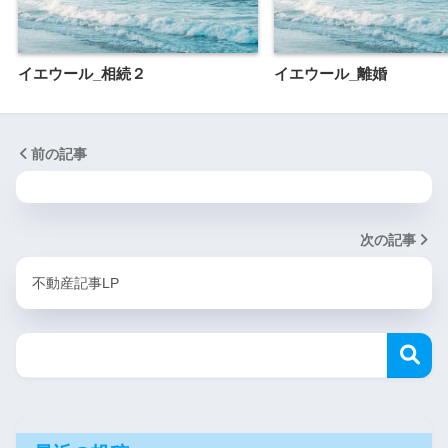
イエウール_相続２
イエウール_離婚
前の記事
次の記事
不動産記事LP