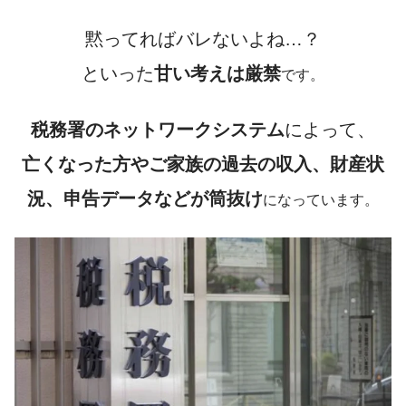
黙ってればバレないよね…？
といった
甘い考えは厳禁
です。
税務署のネットワークシステム
によって、
亡くなった方やご家族の過去の収入、財産状
況、申告データなどが筒抜け
になっています。